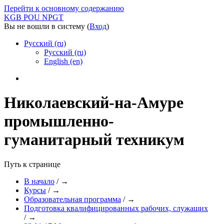
Перейти к основному содержанию
KGB POU NPGT
Вы не вошли в систему (
Вход
)
Русский (ru)
Русский (ru)
English (en)
Николаевский-на-Амуре
промышленно-
гуманитарный техникум
Путь к странице
В начало
/
→
Курсы
/
→
Образовательная программа
/
→
Подготовка квалифицированных рабочих, служащих
/
→